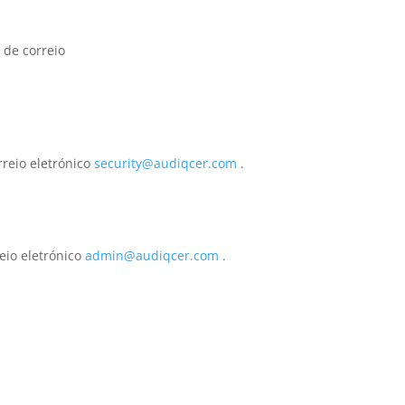
 de correio
rreio eletrónico
security@audiqcer.com
.
eio eletrónico
admin@audiqcer.com
.