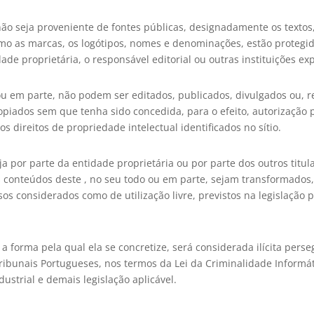
não seja proveniente de fontes públicas, designadamente os textos,
o as marcas, os logótipos, nomes e denominações, estão protegidos
dade proprietária, o responsável editorial ou outras instituições e
 ou em parte, não podem ser editados, publicados, divulgados ou, 
ados sem que tenha sido concedida, para o efeito, autorização pr
os direitos de propriedade intelectual identificados no sítio.
eja por parte da entidade proprietária ou por parte dos outros titul
 os conteúdos deste , no seu todo ou em parte, sejam transformados
sos considerados como de utilização livre, previstos na legislação
 a forma pela qual ela se concretize, será considerada ilícita per
Tribunais Portugueses, nos termos da Lei da Criminalidade Informát
ustrial e demais legislação aplicável.