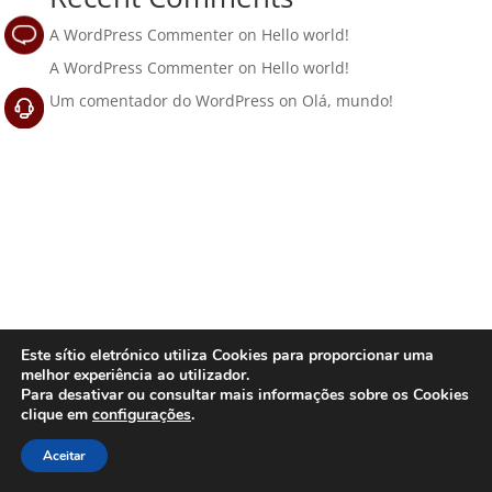
A WordPress Commenter
on
Hello world!
A WordPress Commenter
on
Hello world!
Um comentador do WordPress
on
Olá, mundo!
Este sítio eletrónico utiliza Cookies para proporcionar uma
melhor experiência ao utilizador.
Para desativar ou consultar mais informações sobre os Cookies
clique em
configurações
.
Aceitar